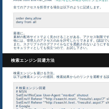
全てのアクセスを拒否する場合は以下のように記述します。
order deny,allow
deny from all
最後に。
素材の配布サイトでよく見かけることがある、アクセス制限で
他には、管理人のアクセスのみを許可したりできます。(認証で
また、スクリプトのログファイルなどを悪戯されないようにす
セキュリティとしても役立つので、お試し下さい。
検索エンジン回避方法
検索エンジンを避ける方法。
以下は検索エンジンの巡回、検索結果からのリンクを遮断する
# 検索エンジン回避
# MSN
SetEnvIfNoCase User-Agent "msnbot" shutout
SetEnvIf Referer "^http://search\.msn\..*/results\.aspx\?" s
SetEnvIf Referer "^http://search\.live\..*/results\.aspx\?" s
# Google