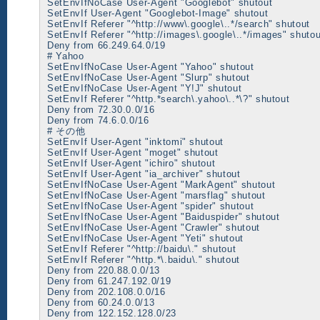
SetEnvIfNoCase User-Agent "Googlebot" shutout
SetEnvIf User-Agent "Googlebot-Image" shutout
SetEnvIf Referer "^http://www\.google\..*/search" shutout
SetEnvIf Referer "^http://images\.google\..*/images" shutou
Deny from 66.249.64.0/19
# Yahoo
SetEnvIfNoCase User-Agent "Yahoo" shutout
SetEnvIfNoCase User-Agent "Slurp" shutout
SetEnvIfNoCase User-Agent "Y!J" shutout
SetEnvIf Referer "^http.*search\.yahoo\..*\?" shutout
Deny from 72.30.0.0/16
Deny from 74.6.0.0/16
# その他
SetEnvIf User-Agent "inktomi" shutout
SetEnvIf User-Agent "moget" shutout
SetEnvIf User-Agent "ichiro" shutout
SetEnvIf User-Agent "ia_archiver" shutout
SetEnvIfNoCase User-Agent "MarkAgent" shutout
SetEnvIfNoCase User-Agent "marsflag" shutout
SetEnvIfNoCase User-Agent "spider" shutout
SetEnvIfNoCase User-Agent "Baiduspider" shutout
SetEnvIfNoCase User-Agent "Crawler" shutout
SetEnvIfNoCase User-Agent "Yeti" shutout
SetEnvIf Referer "^http://baidu\." shutout
SetEnvIf Referer "^http.*\.baidu\." shutout
Deny from 220.88.0.0/13
Deny from 61.247.192.0/19
Deny from 202.108.0.0/16
Deny from 60.24.0.0/13
Deny from 122.152.128.0/23