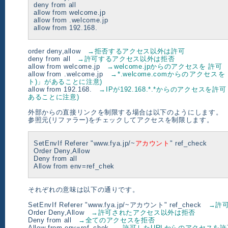
deny from all
allow from welcome.jp
allow from .welcome.jp
allow from 192.168.
order deny,allow
→拒否するアクセス以外は許可
deny from all
→許可するアクセス以外は拒否
allow from welcome.jp
→welcome.jpからのアクセスを 許可
allow from .welcome.jp
→*.welcome.comからのアクセス
ト)」があることに注意)
allow from 192.168.
→IPが192.168.*.*からのアクセスを許
あることに注意)
外部からの直接リンクを制限する場合は以下のようにします。
参照元(リファラー)をチェックしてアクセスを制限します。
SetEnvIf Referer "www.fya.jp/~
アカウント
" ref_check
Order Deny,Allow
Deny from all
Allow from env=ref_chek
それぞれの意味は以下の通りです。
SetEnvIf
Referer
"www.fya.jp/~アカウント" ref_check
→許可
Order Deny,Allow
→許可されたアクセス以外は拒否
Deny from all
→全てのアクセスを拒否
Allow from env=ref_chek
→許可したURLからのアクセスを許