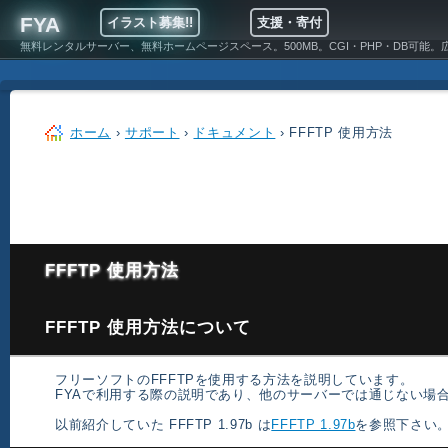
FYA
イラスト募集!!
支援・寄付
無料レンタルサーバー、無料ホームページスペース。500MB。CGI・PHP・DB可能。
ホーム
›
サポート
›
ドキュメント
› FFFTP 使用方法
FFFTP 使用方法
FFFTP 使用方法について
フリーソフトのFFFTPを使用する方法を説明しています。
FYAで利用する際の説明であり、他のサーバーでは通じない場
以前紹介していた FFFTP 1.97b は
FFFTP 1.97b
を参照下さい