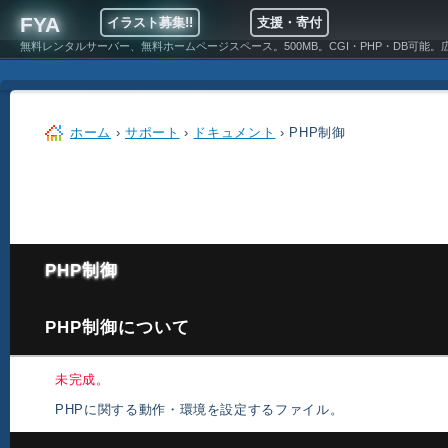
FYA
イラスト募集!!
支援・寄付
無料レンタルサーバー、無料ホームページスペース。500MB。CGI・PHP・DB可能。
ホーム
›
サポート
›
ドキュメント
› PHP制御
PHP制御
PHP制御について
未完成。
PHPに関する動作・環境を設定するファイル。