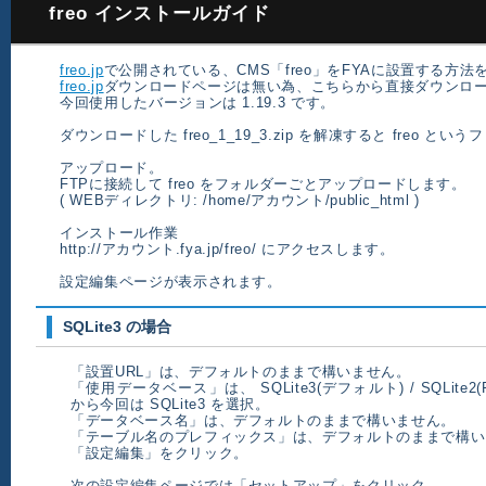
freo インストールガイド
freo.jp
で公開されている、CMS「freo」をFYAに設置する方法
freo.jp
ダウンロードページは無い為、こちらから直接ダウンロ
今回使用したバージョンは 1.19.3 です。
ダウンロードした freo_1_19_3.zip を解凍すると freo と
アップロード。
FTPに接続して freo をフォルダーごとアップロードします。
( WEBディレクトリ: /home/アカウント/public_html )
インストール作業
http://アカウント.fya.jp/freo/ にアクセスします。
設定編集ページが表示されます。
SQLite3 の場合
「設置URL」は、デフォルトのままで構いません。
「使用データベース」は、 SQLite3(デフォルト) / SQLite2(F
から今回は SQLite3 を選択。
「データベース名」は、デフォルトのままで構いません。
「テーブル名のプレフィックス」は、デフォルトのままで構い
「設定編集」をクリック。
次の設定編集ページでは「セットアップ」をクリック。