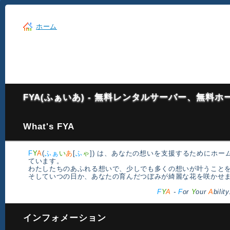
ホーム
FYA(ふぁいあ) - 無料レンタルサーバー、無料
What's FYA
F
Y
A
(
ふぁ
い
あ
[
ふ
ゃ
])
は、あなたの想いを支援するために
ホー
ています。
わたしたちのあふれる想いで、少しでも多くの想いが叶うこと
そしていつの日か、あなたの育んだつぼみが綺麗な花を咲かせ
F
Y
A
-
F
or
Y
our
A
bility
インフォメーション