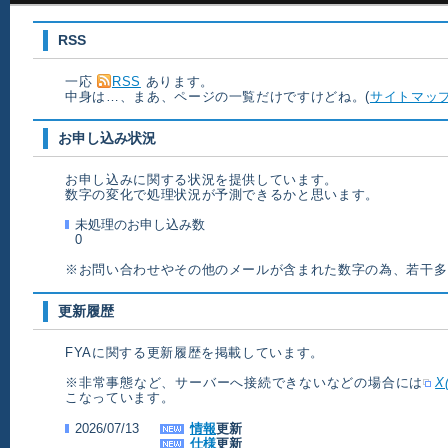
RSS
一応
RSS
あります。
中身は…、まあ、ページの一覧だけですけどね。(
サイトマッ
お申し込み状況
お申し込みに関する状況を提供しています。
数字の変化で処理状況が予測できるかと思います。
未処理のお申し込み数
0
※お問い合わせやその他のメールが含まれた数字の為、若干多
更新履歴
FYAに関する更新履歴を掲載しています。
※非常事態など、サーバーへ接続できないなどの場合には
X
こなっています。
2026/07/13
情報
更新
仕様
更新