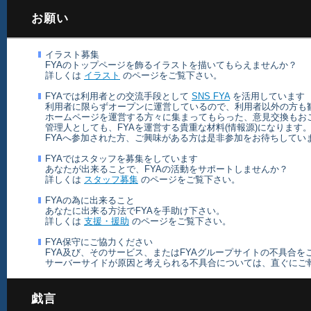
お願い
イラスト募集
FYAのトップページを飾るイラストを描いてもらえませんか？
詳しくは
イラスト
のページをご覧下さい。
FYAでは利用者との交流手段として
SNS FYA
を活用しています
利用者に限らずオープンに運営しているので、利用者以外の方も
ホームページを運営する方々に集まってもらった、意見交換もお
管理人としても、FYAを運営する貴重な材料(情報源)になります
FYAへ参加された方、ご興味がある方は是非参加をお待ちしてい
FYAではスタッフを募集をしています
あなたが出来ることで、FYAの活動をサポートしませんか？
詳しくは
スタッフ募集
のページをご覧下さい。
FYAの為に出来ること
あなたに出来る方法でFYAを手助け下さい。
詳しくは
支援・援助
のページをご覧下さい。
FYA保守にご協力ください
FYA及び、そのサービス、またはFYAグループサイトの不具合を
サーバー
サイドが原因と考えられる不具合については、直ぐにご
戯言