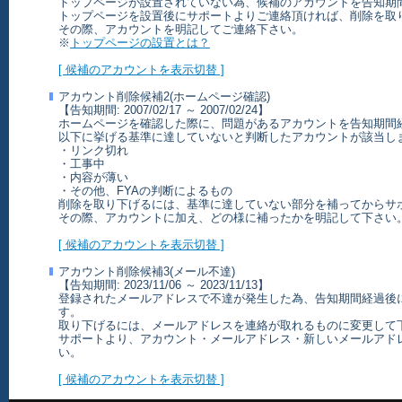
トップページが設置されていない為、候補のアカウントを告知期
トップページを設置後にサポートよりご連絡頂ければ、削除を取
その際、アカウントを明記してご連絡下さい。
※
トップページの設置とは？
[ 候補のアカウントを表示切替 ]
アカウント削除候補2(ホームページ確認)
【告知期間: 2007/02/17 ～ 2007/02/24】
ホームページを確認した際に、問題があるアカウントを告知期間
以下に挙げる基準に達していないと判断したアカウントが該当し
・リンク切れ
・工事中
・内容が薄い
・その他、FYAの判断によるもの
削除を取り下げるには、基準に達していない部分を補ってからサ
その際、アカウントに加え、どの様に補ったかを明記して下さい
[ 候補のアカウントを表示切替 ]
アカウント削除候補3(メール不達)
【告知期間: 2023/11/06 ～ 2023/11/13】
登録されたメールアドレスで不達が発生した為、告知期間経過後
す。
取り下げるには、メールアドレスを連絡が取れるものに変更して
サポートより、アカウント・メールアドレス・新しいメールアド
い。
[ 候補のアカウントを表示切替 ]