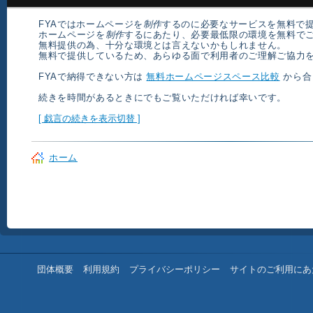
FYAでは
ホームページ
を
制作
するのに必要なサービスを
無料
で
ホームページ
を
制作
するにあたり、必要最低限の環境を
無料
で
無料
提供の為、十分な環境とは言えないかもしれません。
無料
で提供しているため、あらゆる面で利用者のご理解ご協力
FYAで納得できない方は
無料ホームページスペース比較
から合
続きを時間があるときにでもご覧いただければ幸いです。
[ 戯言の続きを表示切替 ]
ホーム
団体概要
利用規約
プライバシーポリシー
サイトのご利用にあ